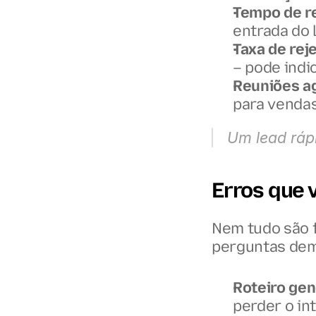
Tempo de r
entrada do l
Taxa de rej
– pode ind
Reuniões a
para vendas
Um lead ráp
Erros que 
Nem tudo são f
perguntas dem
Roteiro gen
perder o in