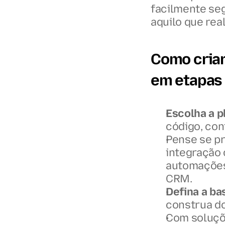
facilmente seg
aquilo que rea
Como criar
em etapas
Escolha a p
código, con
Pense se pr
integração 
automações,
CRM.
Defina a ba
construa do
Com soluçõe