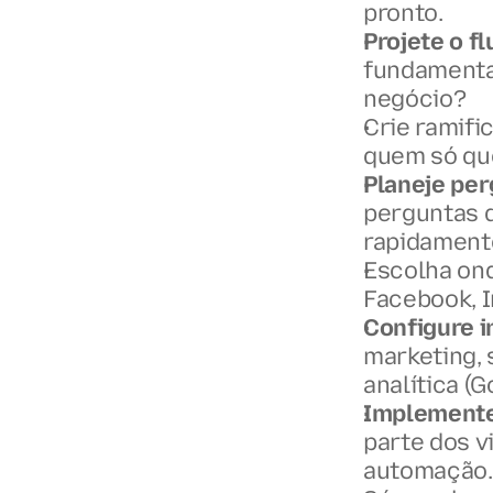
pronto.
Projete o fl
fundamentai
negócio?
Crie ramifi
quem só qu
Planeje per
perguntas q
rapidamente
Escolha ond
Facebook, I
Configure i
marketing, 
analítica (G
Implemente
parte dos vi
automação.