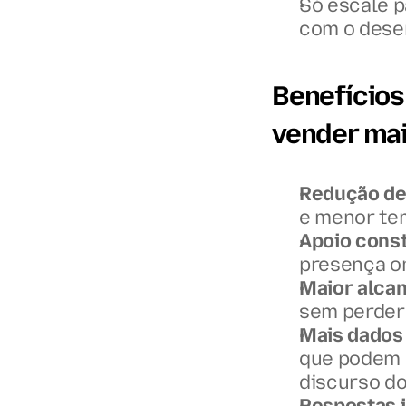
Só escale p
com o des
Benefícios
vender ma
Redução de
e menor tem
Apoio cons
presença on
Maior alca
sem perder
Mais dados
que podem m
discurso do
Respostas 