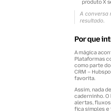
produto X s
A conversa m
resultado.
Por que i
A mágica acont
Plataformas co
como parte do 
CRM – Hubspot,
favorita.
Assim, nada de
caderninho. O l
alertas, fluxo
fica simples e