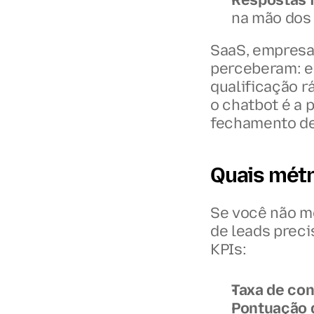
na mão dos 
SaaS, empresas
perceberam: e
qualificação r
o chatbot é a p
fechamento de
Quais mét
Se você não me
de leads prec
KPIs:
Taxa de co
Pontuação 