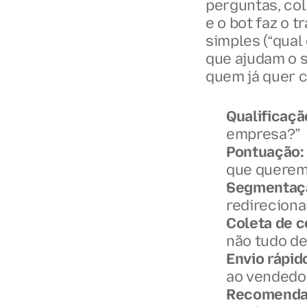
perguntas, col
e o bot faz o 
simples (“qual
que ajudam o s
quem já quer 
Qualificaçã
empresa?”
Pontuação:
que querem
Segmentaç
redireciona
Coleta de c
não tudo de
Envio rápid
ao vendedor
Recomenda