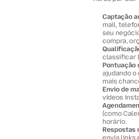
Captação a
mail, telef
seu negócio
compra, orç
Qualificaçã
classificar 
Pontuação 
ajudando o 
mais chanc
Envio de ma
vídeos ins
Agendament
(como Calen
horário.
Respostas r
envia links