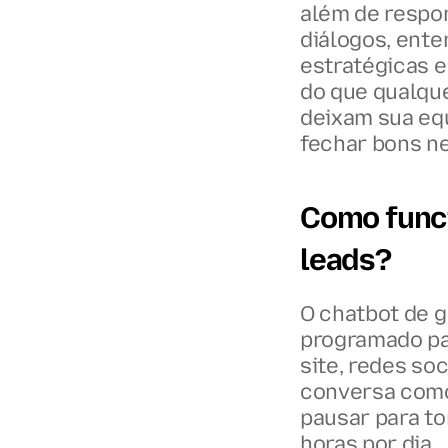
além de respon
diálogos, ente
estratégicas 
do que qualquer
deixam sua equ
fechar bons n
Como funci
leads?
O chatbot de g
programado par
site, redes so
conversa como
pausar para to
horas por dia.