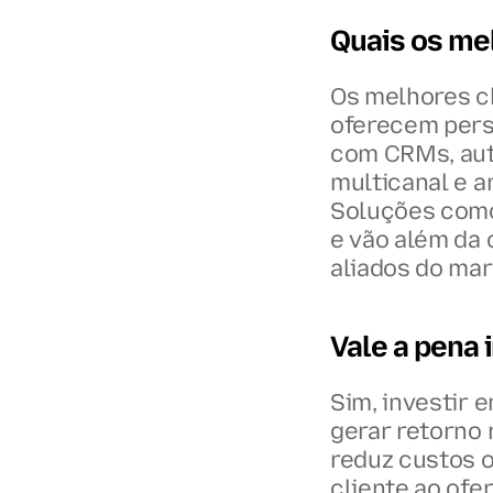
Quais os me
Os melhores ch
oferecem perso
com CRMs, aut
multicanal e a
Soluções como
e vão além da 
aliados do mar
Vale a pena 
Sim, investir 
gerar retorno 
reduz custos o
cliente ao ofe