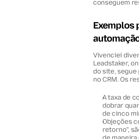
conseguem res
Exemplos p
automação
Vivenciei dive
Leadstaker, on
do site, segue
no CRM. Os re
A taxa de c
dobrar quan
de cinco mi
Objeções co
retorno", sã
de maneira 