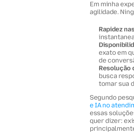
Em minha exper
agilidade. Nin
Rapidez nas
instantanea
Disponibili
exato em qu
de conversã
Resolução d
busca respo
tomar sua d
Segundo pesqu
e IA no atend
essas soluções
quer dizer: ex
principalment