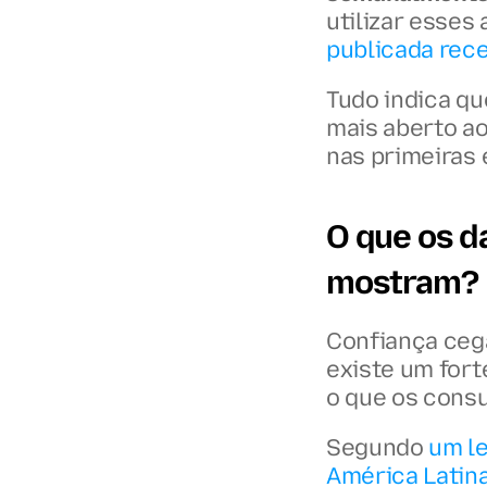
utilizar esses
publicada rec
Tudo indica qu
mais aberto a
nas primeiras 
O que os d
mostram?
Confiança cega
existe um fort
o que os cons
Segundo 
um l
América Latin