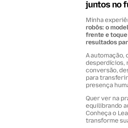
juntos no f
Minha experiê
robôs: o model
frente e toque
resultados pa
A automação, c
desperdícios, 
conversão, des
para transferi
presença huma
Quer ver na p
equilibrando 
Conheça o Lead
transforme su