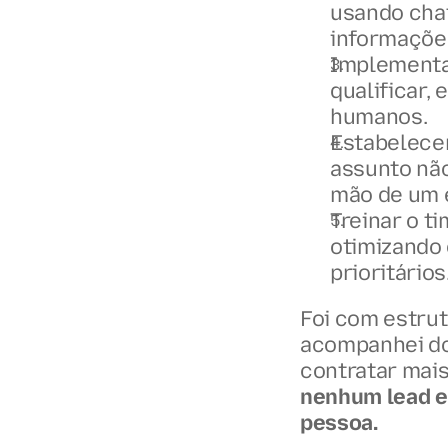
usando chat
informaçõe
Implementa
qualificar, 
humanos.
Estabelecer
assunto não 
mão de um e
Treinar o t
otimizando 
prioritários
Foi com estru
acompanhei do
contratar mais
nenhum lead e 
pessoa.