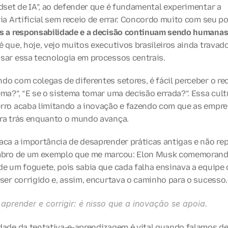
dset de IA”, ao defender que é fundamental experimentar a 
ia Artificial sem receio de errar. Concordo muito com seu po
s a responsabilidade e a decisão continuam sendo humana
 que, hoje, vejo muitos executivos brasileiros ainda travado
sar essa tecnologia em processos centrais.
o com colegas de diferentes setores, é fácil perceber o rece
ma?”, “E se o sistema tomar uma decisão errada?”. Essa cultu
rro acaba limitando a inovação e fazendo com que as empre
ra trás enquanto o mundo avança.
ca a importância de desaprender práticas antigas e não repr
mbro de um exemplo que me marcou: Elon Musk comemorando
e um foguete, pois sabia que cada falha ensinava a equipe o
ser corrigido e, assim, encurtava o caminho para o sucesso.
 aprender e corrigir: é nisso que a inovação se apoia.
dade da tentativa-e-aprendizagem é vital quando falamos de 