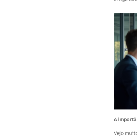
A importâ
Vejo muit