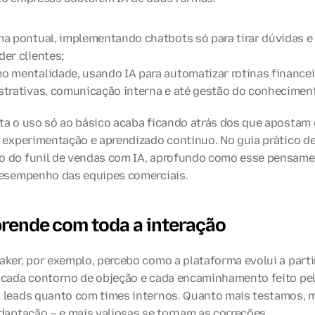
a pontual, implementando chatbots só para tirar dúvidas e 
er clientes;
 mentalidade, usando IA para automatizar rotinas financeir
strativas, comunicação interna e até gestão do conhecimen
ta o uso só ao básico acaba ficando atrás dos que apostam
e experimentação e aprendizado contínuo. No guia prático de
 do funil de vendas com IA, aprofundo como esse pensame
desempenho das equipes comerciais.
prende com toda a interação
ker, por exemplo, percebo como a plataforma evolui a partir
 cada contorno de objeção e cada encaminhamento feito pelo
 leads quanto com times internos. Quanto mais testamos, m
adaptação – e mais valiosas se tornam as correções.