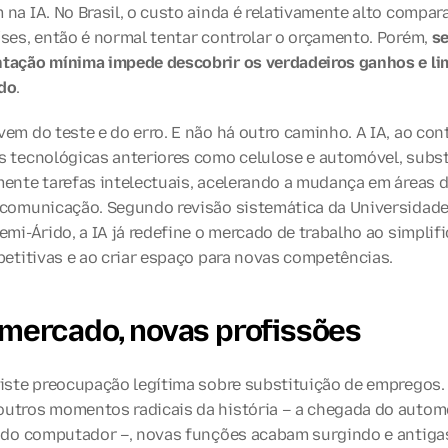
na IA. No Brasil, o custo ainda é relativamente alto compara
ses, então é normal tentar controlar o orçamento. Porém, 
se
tação mínima impede descobrir os verdadeiros ganhos e lim
do
.
em do teste e do erro. E não há outro caminho. A IA, ao cont
s tecnológicas anteriores como celulose e automóvel, substi
ente tarefas intelectuais, acelerando a mudança em áreas de
 comunicação. Segundo revisão sistemática da Universidade 
emi-Árido, a IA já redefine o mercado de trabalho ao simplific
petitivas e ao criar espaço para novas competências.
mercado, novas profissões
xiste preocupação legítima sobre substituição de empregos. 
utros momentos radicais da história – a chegada do automó
, do computador –, novas funções acabam surgindo e antigas