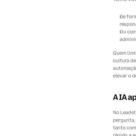
De form
respond
Ou como
admini
Quem limi
cultura d
automação
elevar o 
A IA a
No Leadsta
pergunta,
tanto com
rápido a 