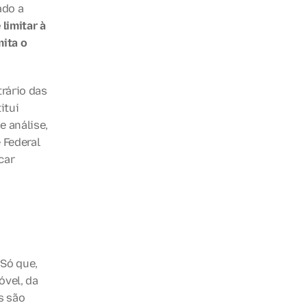
do a 
 limitar à 
ita o 
rário das 
tui 
 análise, 
Federal 
ar 
Só que, 
vel, da 
 são 