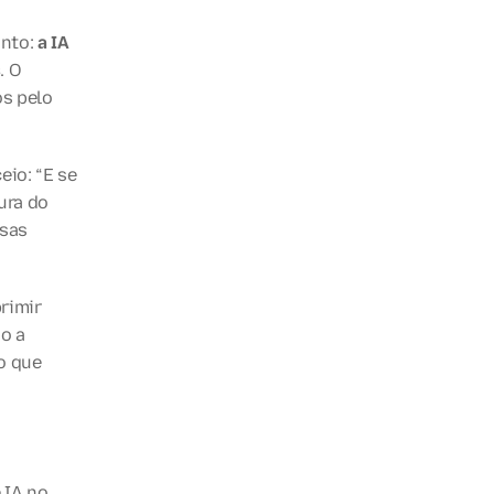
nto: 
a IA 
s
. O 
s pelo 
io: “E se 
ra do 
sas 
imir 
 a 
 que 
IA no 