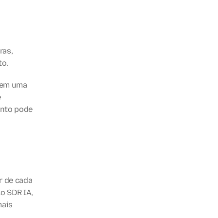
as, 
to.
 em uma 
 
nto pode 
 de cada 
 SDR IA, 
ais 