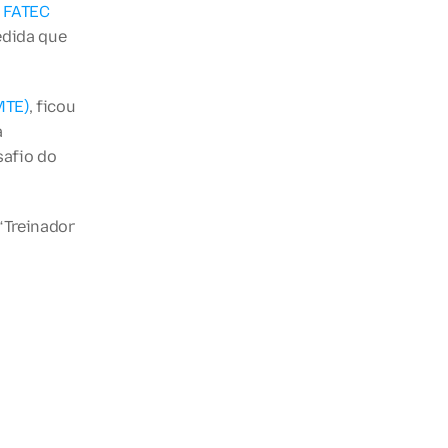
a FATEC
dida que 
MTE)
, ficou 
 
afio do 
Treinador 