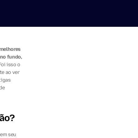
melhores 
no fundo, 
Foi isso o 
e ao ver 
igas 
de 
ção?
em seu 