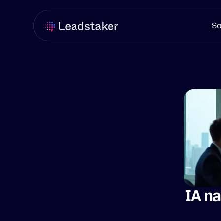
So
IA na