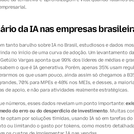
empresarial.
ário da IA nas empresas brasileir
 tanto barulho sobre IA no Brasil, estudiosos e dados mos
inda no início de uma curva de adoção. Um levantamento da
Getúlio Vargas aponta que 99% dos líderes de médias e gra
sabem o que é IA generativa. Porém, apenas 35% usam regul
erarmos os que usam pouco, ainda assim só chegamos a 83%
randes, 70% para MPEs e 48% nos MEIs, e desses, a maioria u
as de apoio, e não para atividades realmente estratégicas.
ue números, esses dados revelam um ponto importante: 
exi
 medo do erro ou do desperdício de investimento
. Muitas co
nte optam por soluções tímidas, usando IA só em tarefas do 
to ou limitando o gasto por tokens, como mostro detalhad
bre os custos de implementar IA nas vendas.