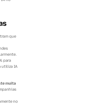
as
tram que 
 
ndes 
armente. 
 para 
tiliza IA 
ste muita 
mpanhias 
amente no 