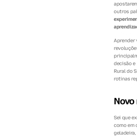
apostarem 
outros paí
experimen
aprendiza
Aprender v
revoluçõe
principalm
decisão e
Rural do S
rotinas re
Novo 
Sei que e
como em o
geladeira