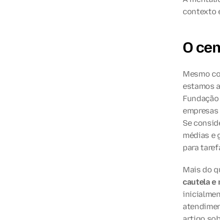
contexto 
O cen
Mesmo com
estamos a
Fundação 
empresas 
Se consid
médias e g
para taref
Mais do q
cautela e
inicialme
atendimen
artigo so