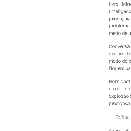
livro “Min
Inteligênc
pensa, ma
problema é
medo de u
Conversand
der proble
medo do e
fiquem pa
Horn desta
erros. Le
explosão d
precisava 
Falhar,
A mentali