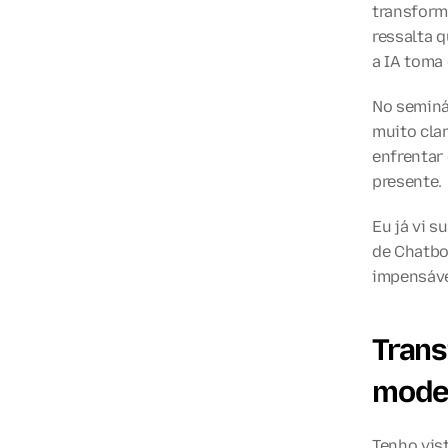
transform
ressalta 
a IA toma
No seminá
muito clar
enfrentar 
presente.
Eu já vi s
de Chatbot
impensáve
Trans
mode
Tenho vis